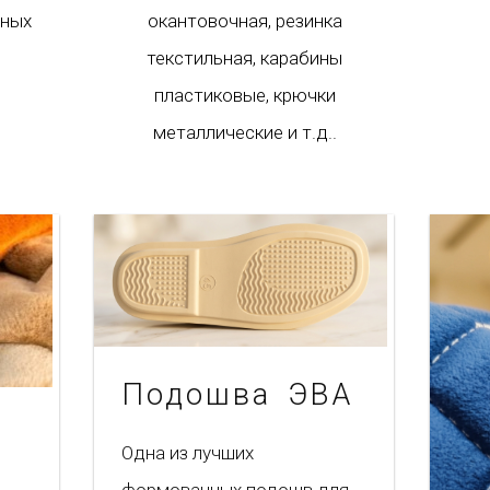
нных
окантовочная, резинка
текстильная, карабины
пластиковые, крючки
металлические и т.д..
Подошва ЭВА
Одна из лучших
формованных подошв для