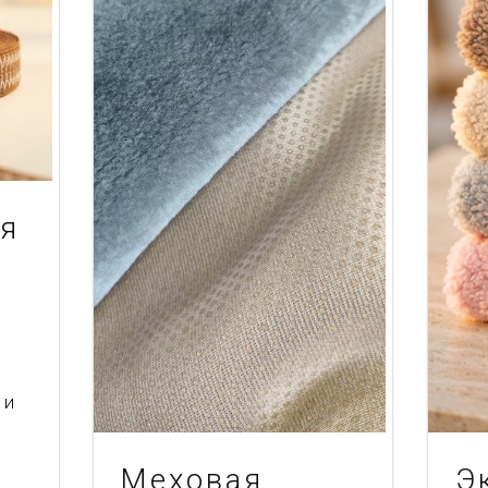
ая
 и
Меховая
Э