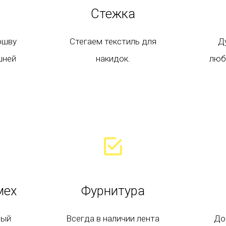
Стежка
ошву
Стегаем текстиль для
Д
шней
накидок.
люб
мех
Фурнитура
ный
Всегда в наличии лента
До